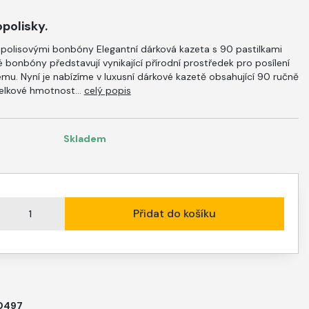
polisky.
opolisovými bonbóny Elegantní dárková kazeta s 90 pastilkami
 bonbóny představují vynikající přírodní prostředek pro posílení
mu. Nyní je nabízíme v luxusní dárkové kazetě obsahující 90 ručně
elkové hmotnost...
celý popis
Skladem
Přidat do košíku
0497