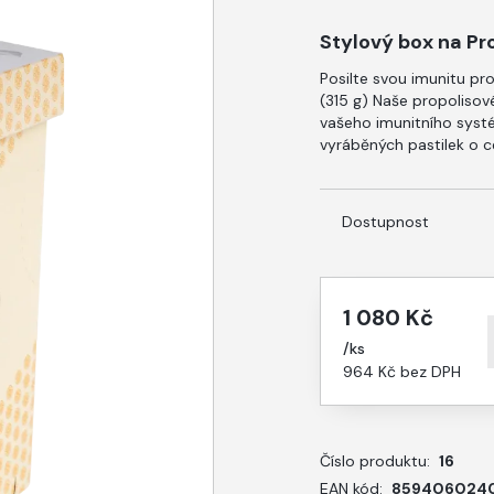
Stylový box na Pro
Posilte svou imunitu pr
(315 g) Naše propolisové
vašeho imunitního systé
vyráběných pastilek o c
Dostupnost
1 080 Kč
/
ks
964 Kč
bez DPH
Číslo produktu:
16
EAN kód:
859406024