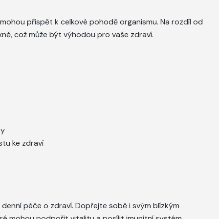
mohou přispět k celkové pohodě organismu. Na rozdíl od
exně, což může být výhodou pro vaše zdraví.
ty
estu ke zdraví
enní péče o zdraví. Dopřejte sobě i svým blízkým
ré mohou podpořit vitalitu a posílit imunitní systém