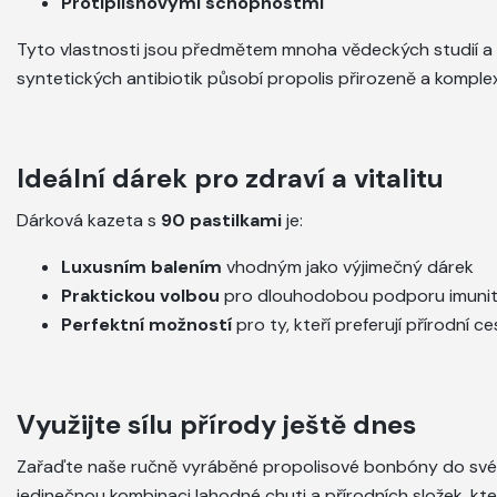
Protiplísňovými schopnostmi
Tyto vlastnosti jsou předmětem mnoha vědeckých studií a 
syntetických antibiotik působí propolis přirozeně a kompl
Ideální dárek pro zdraví a vitalitu
Dárková kazeta s
90 pastilkami
je:
Luxusním balením
vhodným jako výjimečný dárek
Praktickou volbou
pro dlouhodobou podporu imuni
Perfektní možností
pro ty, kteří preferují přírodní c
Využijte sílu přírody ještě dnes
Zařaďte naše ručně vyráběné propolisové bonbóny do své d
jedinečnou kombinaci lahodné chuti a přírodních složek, kte