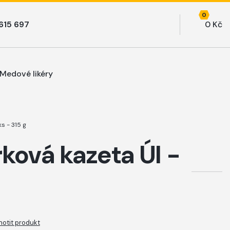
0
0 Kč
Medové likéry
s - 315 g
ková kazeta Úl -
otit produkt