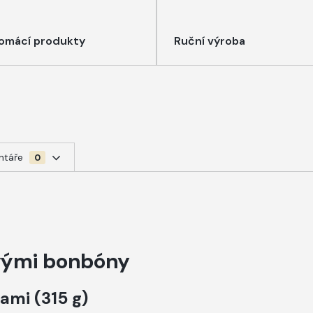
omácí produkty
Ruční výroba
ntáře
0
ovými bonbóny
ami (315 g)